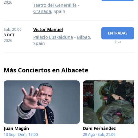
2026
Teatro del Generalife
-
Granada
, Spain
Victor Manuel
Sáb,
20:00
ENTRADAS
3 OCT
Palacio Euskalduna
-
Bilbao
,
2026
€103
Spain
Más
Conciertos en Albacete
Juan Magán
Dani Fernández
13 Sep · Dom, 19:00
29 Ago · Sáb, 21:00