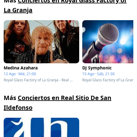
Más
Conciertos en Royal Glass Factory of
La Granja
Medina Azahara
DJ Symphonic
12 Ago · Mié, 21:00
15 Ago · Sáb, 21:30
Royal Glass Factory of La Granja - Real Sitio De San Ildefonso, Spain
Más
Conciertos en Real Sitio De San
Ildefonso