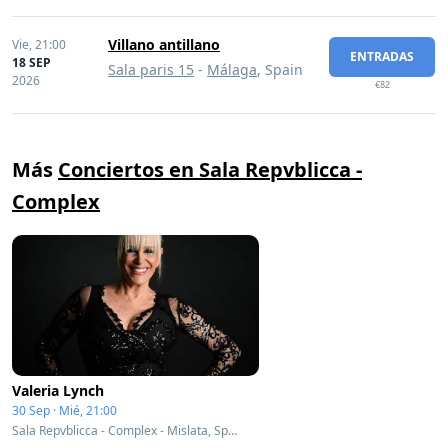
Villano antillano
Vie,
21:00
ENTRADAS
18 SEP
Sala paris 15
-
Málaga
, Spain
2026
€82
Más
Conciertos en Sala Repvblicca -
Complex
Valeria Lynch
30 Sep · Mié, 21:00
Sala Repvblicca - Complex - Mislata, Spain