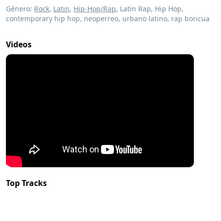
Género:
Rock
,
Latin
,
Hip-Hop/Rap
, Latin Rap, Hip Hop,
contemporary hip hop, neoperreo, urbano latino, rap boricua
Videos
Top Tracks