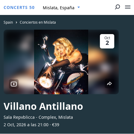
CONCERTS 50
Mislata, España
Spain
Conciertos en Mislata
Oct
2
Villano Antillano
Sala Repvblicca - Complex, Mislata
2 Oct, 2026 a las 21:00
· €39