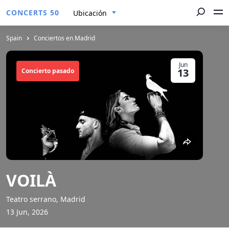
CONCERTS 50
Ubicación
Spain
Conciertos en Madrid
Jun
13
Concierto pasado
VOILÀ
Teatro serrano, Madrid
13 Jun, 2026