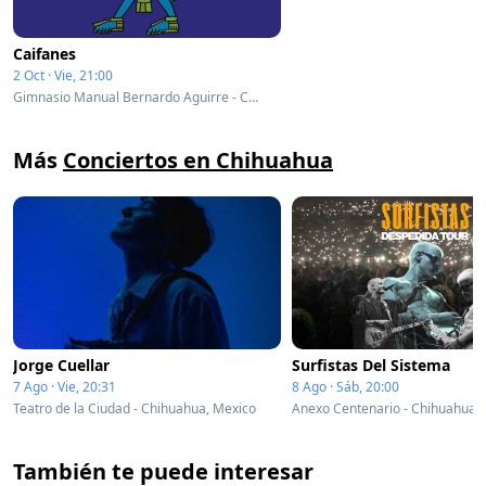
Caifanes
2 Oct · Vie, 21:00
Gimnasio Manual Bernardo Aguirre - Chihuahua, Mexico
Más
Conciertos en Chihuahua
Jorge Cuellar
Surfistas Del Sistema
7 Ago · Vie, 20:31
8 Ago · Sáb, 20:00
Teatro de la Ciudad - Chihuahua, Mexico
Anexo Centenario - Chihuahua,
También te puede interesar