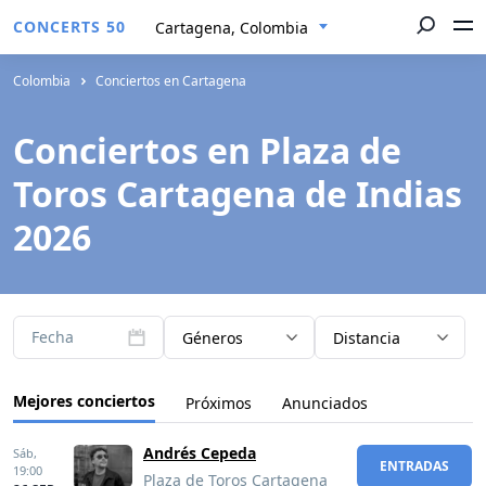
CONCERTS 50
Cartagena, Colombia
Colombia
Conciertos en Cartagena
Conciertos en Plaza de
Toros Cartagena de Indias
2026
Fecha
Géneros
Distancia
Mejores conciertos
Próximos
Anunciados
Andrés Cepeda
Sáb,
ENTRADAS
19:00
Plaza de Toros Cartagena