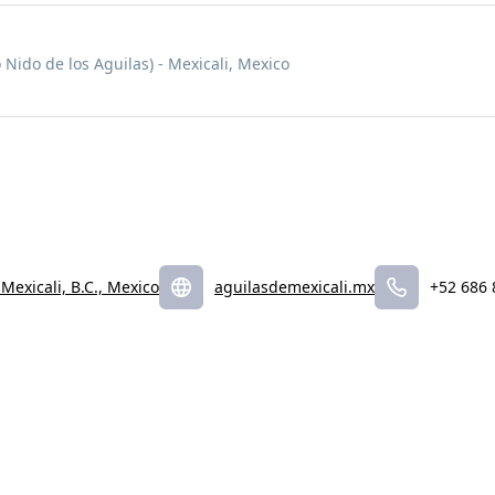
o Nido de los Aguilas) - Mexicali, Mexico
Mexicali, B.C., Mexico
aguilasdemexicali.mx
+52 686 