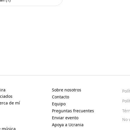
ira
Sobre nosotros
Polí
ciados
Contacto
Polí
erca de mí
Equipo
Preguntas frecuentes
Tér
Enviar evento
No 
Apoya a Ucrania
e música