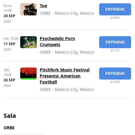
Toe
Dom,
ENTRADAS
19:00
ORBE - Mexico City, Mexico
20 SEP
$12843
2026
Psychedelic Porn
Vie,
19:00
ENTRADAS
11 SEP
Crumpets
2026
$11131
ORBE - Mexico City, Mexico
Pitchfork Music Festival
Sáb,
ENTRADAS
19:00
Presenta: American
26 SEP
Football
$13700
2026
ORBE - Mexico City, Mexico
Sala
ORBE