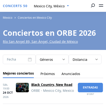
CONCERTS 50
Mexico City, México
Mexico
Conciertos en Mexico City
Conciertos en ORBE 2026
Río San Angel 89, San Ángel, Ciudad de México
Fecha
Géneros
Distancia
Mejores conciertos
Próximos
Anunciados
Black Country, New Road
Sáb,
ENTRADAS
19:00
ORBE - Mexico City, Mexico
24 OCT
$13357
2026