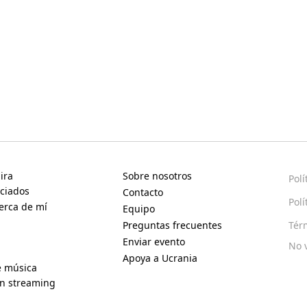
ira
Sobre nosotros
Polí
ciados
Contacto
Polí
erca de mí
Equipo
Preguntas frecuentes
Tér
Enviar evento
No 
Apoya a Ucrania
e música
en streaming