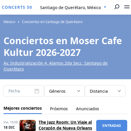
CONCERTS 50
Santiago de Querétaro, México
Mexico
Conciertos en Santiago de Querétaro
Conciertos en Moser Cafe
Kultur 2026-2027
Av. Industrialización 4, Alamos 2da Secc, Santiago de
Querétaro
Fecha
Géneros
Distancia
Mejores conciertos
Próximos
Anunciados
The Jazz Room: Un Viaje al
Vie,
19:00
ENTRADAS
18 DIC
Corazón de Nueva Orleans