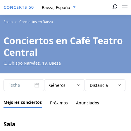
CONCERTS 50
Baeza, España
Spain
Conciertos en Baeza
Conciertos en Café Teatro
Central
C. Obispo Narváez, 19, Baeza
Fecha
Géneros
Distancia
Mejores conciertos
Próximos
Anunciados
Sala