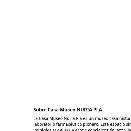
Sobre Casa Museo NURIA PLA
La Casa Museo Nuria Pla es un museo casa históri
laboratorio farmacéutico pionero. Este espacio si
los siglos XIV al XIX y acoge conciertos de jazz y ó