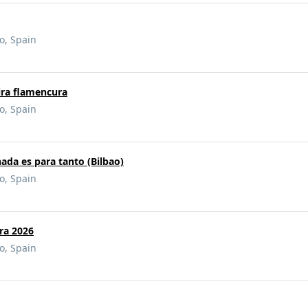
ao, Spain
ira flamencura
ao, Spain
da es para tanto (Bilbao)
ao, Spain
ira 2026
ao, Spain