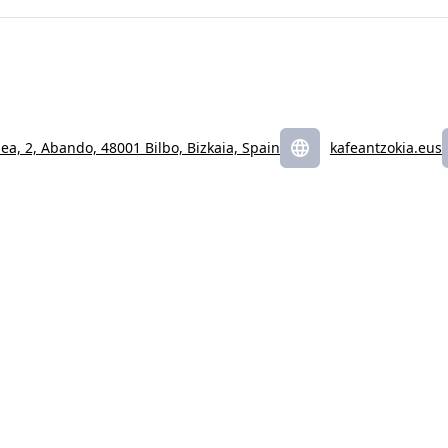
ea, 2, Abando, 48001 Bilbo, Bizkaia, Spain
kafeantzokia.eus