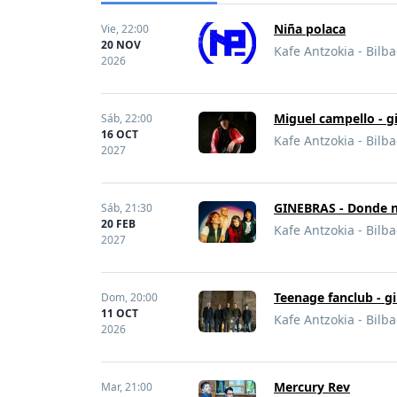
Niña polaca
Vie,
22:00
20 NOV
Kafe Antzokia - Bilb
2026
Miguel campello - g
Sáb,
22:00
16 OCT
Kafe Antzokia - Bilb
2027
GINEBRAS - Donde na
Sáb,
21:30
20 FEB
Kafe Antzokia - Bilb
2027
Teenage fanclub - g
Dom,
20:00
11 OCT
Kafe Antzokia - Bilb
2026
Mercury Rev
Mar,
21:00