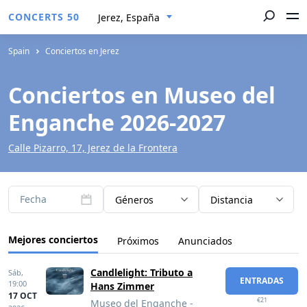
CONCERTS 50
Jerez, España
Spain
Conciertos en Jerez
Conciertos en Museo del
Enganche 2026-2027
Calle Pizarro, 17, Jerez de la Frontera
Fecha
Géneros
Distancia
Mejores conciertos
Próximos
Anunciados
Candlelight: Tributo a
Sáb,
ENTRADAS
19:00
Hans Zimmer
17 OCT
€21
Museo del Enganche -