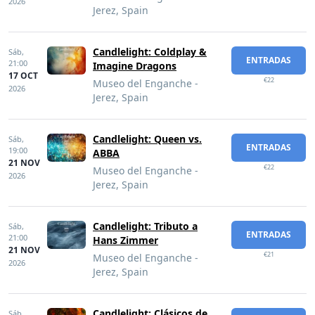
2026
Jerez, Spain
Candlelight: Coldplay &
Sáb,
ENTRADAS
21:00
Imagine Dragons
17 OCT
€22
Museo del Enganche -
2026
Jerez, Spain
Candlelight: Queen vs.
Sáb,
ENTRADAS
19:00
ABBA
21 NOV
€22
Museo del Enganche -
2026
Jerez, Spain
Candlelight: Tributo a
Sáb,
ENTRADAS
21:00
Hans Zimmer
21 NOV
€21
Museo del Enganche -
2026
Jerez, Spain
Candlelight: Clásicos de
Sáb,