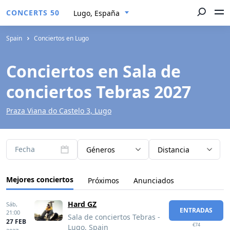
CONCERTS 50
Lugo, España
Spain
Conciertos en Lugo
Conciertos en Sala de
conciertos Tebras 2027
Praza Viana do Castelo 3, Lugo
Fecha
Géneros
Distancia
Mejores conciertos
Próximos
Anunciados
Hard GZ
Sáb,
ENTRADAS
21:00
Sala de conciertos Tebras -
27 FEB
€74
Lugo, Spain