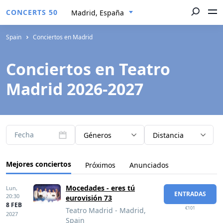
CONCERTS 50
Madrid, España
Spain
Conciertos en Madrid
Conciertos en Teatro
Madrid 2026-2027
Fecha
Géneros
Distancia
Mejores conciertos
Próximos
Anunciados
Mocedades - eres tú
Lun,
ENTRADAS
20:30
eurovisión 73
8 FEB
€101
Teatro Madrid - Madrid,
2027
Spain