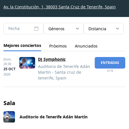
Av. la Constitución, 1, 38003 Santa Cruz de Tenerife, Spain
Fecha
Géneros
Distancia
Mejores conciertos
Próximos
Anunciados
DJ Symphonic
Dom,
ENTRADAS
20:30
Auditorio de Tenerife Adán
25 OCT
€174
Martín - Santa cruz de
2026
tenerife, Spain
Sala
Auditorio de Tenerife Adán Martín