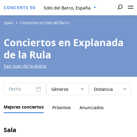
CONCERTS 50
Soto del Barco, España
Spain
Conciertos en Soto del Barco
Conciertos en Explanada
de la Rula
San Juan de la Arena
Fecha
Géneros
Distancia
Mejores conciertos
Próximos
Anunciados
Sala