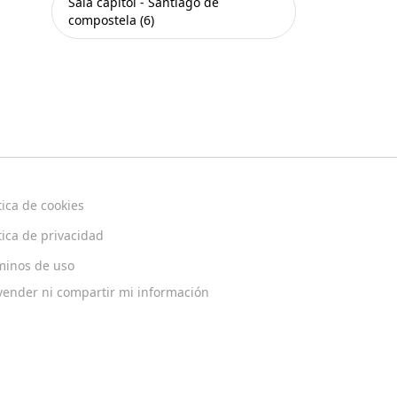
Sala capitol - Santiago de
compostela (6)
tica de cookies
tica de privacidad
minos de uso
vender ni compartir mi información