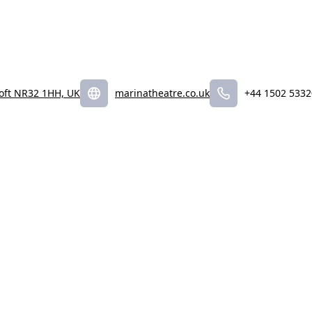
oft NR32 1HH, UK
marinatheatre.co.uk
+44 1502 533