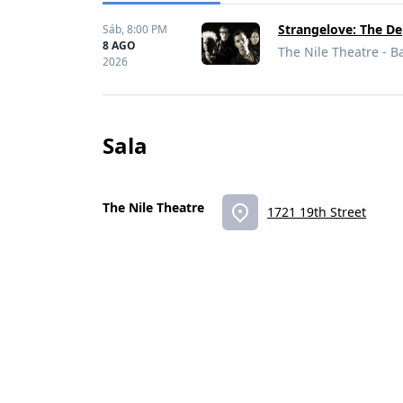
Strangelove: The D
Sáb,
8:00 PM
8 AGO
The Nile Theatre - Ba
2026
Sala
The Nile Theatre
1721 19th Street