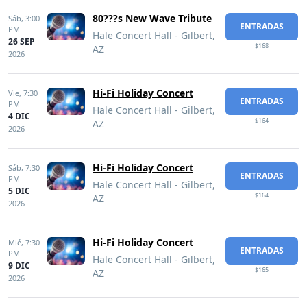
80???s New Wave Tribute
Sáb,
3:00
ENTRADAS
PM
Hale Concert Hall - Gilbert,
26 SEP
$168
AZ
2026
Hi-Fi Holiday Concert
Vie,
7:30
ENTRADAS
PM
Hale Concert Hall - Gilbert,
4 DIC
$164
AZ
2026
Hi-Fi Holiday Concert
Sáb,
7:30
ENTRADAS
PM
Hale Concert Hall - Gilbert,
5 DIC
$164
AZ
2026
Hi-Fi Holiday Concert
Mié,
7:30
ENTRADAS
PM
Hale Concert Hall - Gilbert,
9 DIC
$165
AZ
2026