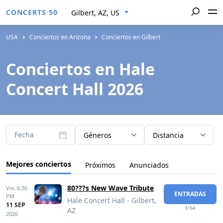
CONCERTS 50
Gilbert, AZ, US
USA
Conciertos en Arizona
Conciertos en Gilbert
Conciertos en Hale
Concert Hall 2026
Fecha
Géneros
Distancia
Mejores conciertos
Próximos
Anunciados
80???s New Wave Tribute
Vie,
6:30
ENTRADAS
PM
Hale Concert Hall - Gilbert,
11 SEP
$164
AZ
2026