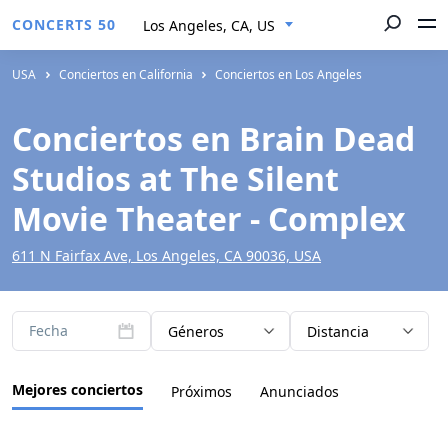
CONCERTS 50
Los Angeles, CA, US
USA
Conciertos en California
Conciertos en Los Angeles
Conciertos en Brain Dead
Studios at The Silent
Movie Theater - Complex
611 N Fairfax Ave, Los Angeles, CA 90036, USA
Fecha
Géneros
Distancia
Mejores conciertos
Próximos
Anunciados