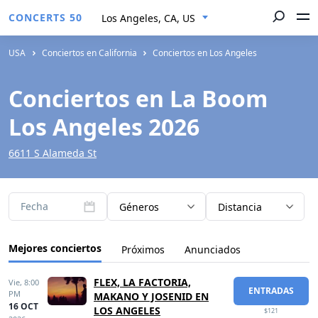
CONCERTS 50
Los Angeles, CA, US
USA
Conciertos en California
Conciertos en Los Angeles
Conciertos en La Boom
Los Angeles 2026
6611 S Alameda St
Fecha
Géneros
Distancia
Mejores conciertos
Próximos
Anunciados
FLEX, LA FACTORIA,
Vie,
8:00
ENTRADAS
PM
MAKANO Y JOSENID EN
16 OCT
LOS ANGELES
$121