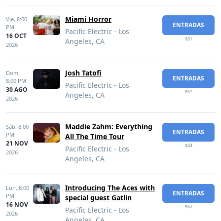
Miami Horror
Vie,
8:00
ENTRADAS
PM
Pacific Electric - Los
16 OCT
$51
Angeles, CA
2026
Josh Tatofi
Dom,
ENTRADAS
8:00 PM
Pacific Electric - Los
30 AGO
$51
Angeles, CA
2026
Maddie Zahm: Everything
Sáb,
8:00
ENTRADAS
PM
All The Time Tour
21 NOV
$44
Pacific Electric - Los
2026
Angeles, CA
Introducing The Aces with
Lun,
8:00
ENTRADAS
PM
special guest Gatlin
16 NOV
$52
Pacific Electric - Los
2026
Angeles, CA