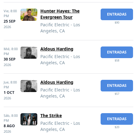
Hunter Hayes: The
Vie,
8:00
ENTRADAS
PM
Evergreen Tour
25 SEP
$90
Pacific Electric - Los
2026
Angeles, CA
Aldous Harding
Mié,
8:00
ENTRADAS
PM
Pacific Electric - Los
30 SEP
$58
Angeles, CA
2026
Aldous Harding
Jue,
8:00
ENTRADAS
PM
Pacific Electric - Los
1 OCT
$57
Angeles, CA
2026
The Strike
Sáb,
8:00
ENTRADAS
PM
Pacific Electric - Los
8 AGO
$20
Angeles, CA
2026