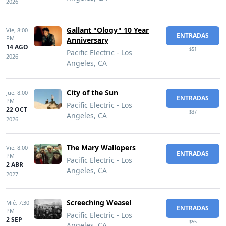
2026
Gallant "Ology" 10 Year
Vie,
8:00
ENTRADAS
PM
Anniversary
14 AGO
$51
Pacific Electric - Los
2026
Angeles, CA
City of the Sun
Jue,
8:00
ENTRADAS
PM
Pacific Electric - Los
22 OCT
$37
Angeles, CA
2026
The Mary Wallopers
Vie,
8:00
ENTRADAS
PM
Pacific Electric - Los
2 ABR
Angeles, CA
2027
Screeching Weasel
Mié,
7:30
ENTRADAS
PM
Pacific Electric - Los
2 SEP
$55
Angeles, CA