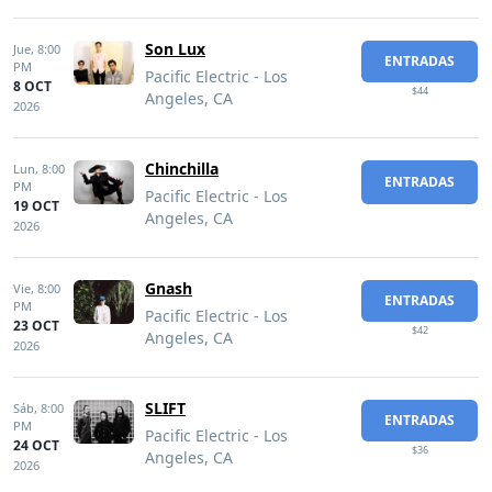
Son Lux
Jue,
8:00
ENTRADAS
PM
Pacific Electric - Los
8 OCT
$44
Angeles, CA
2026
Chinchilla
Lun,
8:00
ENTRADAS
PM
Pacific Electric - Los
19 OCT
Angeles, CA
2026
Gnash
Vie,
8:00
ENTRADAS
PM
Pacific Electric - Los
23 OCT
$42
Angeles, CA
2026
SLIFT
Sáb,
8:00
ENTRADAS
PM
Pacific Electric - Los
24 OCT
$36
Angeles, CA
2026