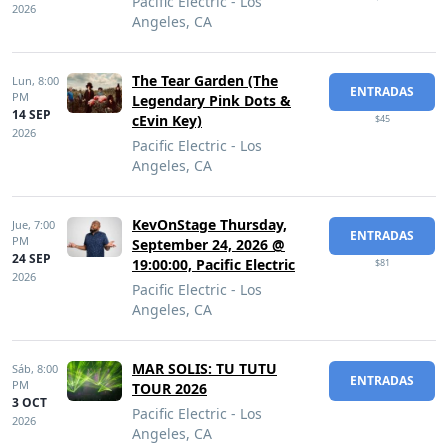
Pacific Electric - Los
2026
Angeles, CA
The Tear Garden (The
Lun,
8:00
ENTRADAS
PM
Legendary Pink Dots &
14 SEP
cEvin Key)
$45
2026
Pacific Electric - Los
Angeles, CA
KevOnStage Thursday,
Jue,
7:00
ENTRADAS
PM
September 24, 2026 @
24 SEP
19:00:00, Pacific Electric
$81
2026
Pacific Electric - Los
Angeles, CA
MAR SOLIS: TU TUTU
Sáb,
8:00
ENTRADAS
PM
TOUR 2026
3 OCT
Pacific Electric - Los
2026
Angeles, CA