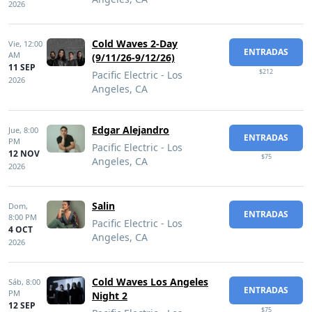
2026
Cold Waves 2-Day
Vie,
12:00
ENTRADAS
AM
(9/11/26-9/12/26)
11 SEP
$212
Pacific Electric - Los
2026
Angeles, CA
Edgar Alejandro
Jue,
8:00
ENTRADAS
PM
Pacific Electric - Los
12 NOV
$75
Angeles, CA
2026
Salin
Dom,
ENTRADAS
8:00 PM
Pacific Electric - Los
4 OCT
Angeles, CA
2026
Cold Waves Los Angeles
Sáb,
8:00
ENTRADAS
PM
Night 2
12 SEP
$75