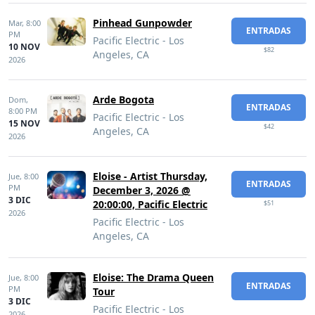
Pinhead Gunpowder
Mar,
8:00
ENTRADAS
PM
Pacific Electric - Los
10 NOV
$82
Angeles, CA
2026
Arde Bogota
Dom,
ENTRADAS
8:00 PM
Pacific Electric - Los
15 NOV
$42
Angeles, CA
2026
Eloise - Artist Thursday,
Jue,
8:00
ENTRADAS
PM
December 3, 2026 @
3 DIC
20:00:00, Pacific Electric
$51
2026
Pacific Electric - Los
Angeles, CA
Eloise: The Drama Queen
Jue,
8:00
ENTRADAS
PM
Tour
3 DIC
Pacific Electric - Los
2026