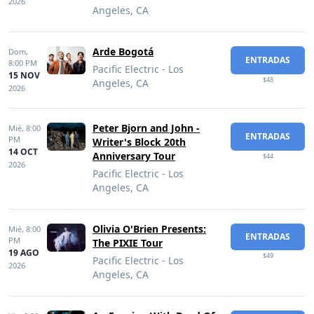
2026
Angeles, CA
Arde Bogotá
Dom,
ENTRADAS
8:00 PM
Pacific Electric - Los
15 NOV
$48
Angeles, CA
2026
Peter Bjorn and John -
Mié,
8:00
ENTRADAS
PM
Writer's Block 20th
14 OCT
Anniversary Tour
$44
2026
Pacific Electric - Los
Angeles, CA
Olivia O'Brien Presents:
Mié,
8:00
ENTRADAS
PM
The PIXIE Tour
19 AGO
$49
Pacific Electric - Los
2026
Angeles, CA