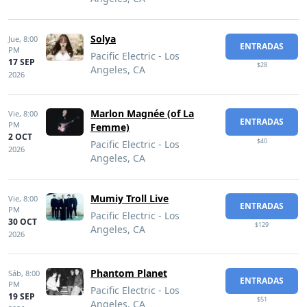
Solya
Jue,
8:00
ENTRADAS
PM
Pacific Electric - Los
17 SEP
$28
Angeles, CA
2026
Marlon Magnée (of La
Vie,
8:00
ENTRADAS
PM
Femme)
2 OCT
$40
Pacific Electric - Los
2026
Angeles, CA
Mumiy Troll Live
Vie,
8:00
ENTRADAS
PM
Pacific Electric - Los
30 OCT
$129
Angeles, CA
2026
Phantom Planet
Sáb,
8:00
ENTRADAS
PM
Pacific Electric - Los
19 SEP
$51
Angeles, CA