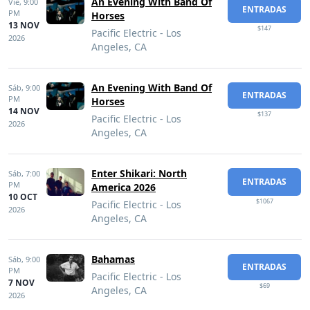
An Evening With Band Of
Vie,
9:00
ENTRADAS
PM
Horses
13 NOV
$147
Pacific Electric - Los
2026
Angeles, CA
An Evening With Band Of
Sáb,
9:00
ENTRADAS
PM
Horses
14 NOV
$137
Pacific Electric - Los
2026
Angeles, CA
Enter Shikari: North
Sáb,
7:00
ENTRADAS
PM
America 2026
10 OCT
$1067
Pacific Electric - Los
2026
Angeles, CA
Bahamas
Sáb,
9:00
ENTRADAS
PM
Pacific Electric - Los
7 NOV
$69
Angeles, CA
2026