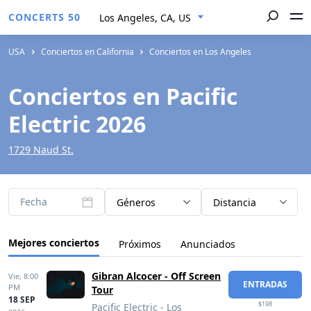
CONCERTS 50
Los Angeles, CA, US
USA
Conciertos en California
Conciertos en Los Angeles
Conciertos en Pacific
Electric 2026
1729 Naud St.
Fecha
Géneros
Distancia
Mejores conciertos
Próximos
Anunciados
Gibran Alcocer - Off Screen
Vie,
8:00
ENTRADAS
PM
Tour
18 SEP
$198
Pacific Electric - Los