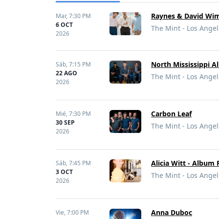
Raynes & David Wimb
Mar,
7:30 PM
6 OCT
The Mint - Los Angel
2026
North Mississippi All
Sáb,
7:15 PM
22 AGO
The Mint - Los Angel
2026
Carbon Leaf
Mié,
7:30 PM
30 SEP
The Mint - Los Angel
2026
Alicia Witt - Album
Sáb,
7:45 PM
3 OCT
The Mint - Los Angel
2026
Anna Duboc
Vie,
7:00 PM