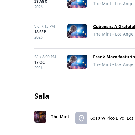
28 AGO
The Mint - Los Angel
2026
Cubensis: A Gratefu
Vie,
7:15 PM
18 SEP
The Mint - Los Angel
2026
Frank Maza featurin
Sáb,
8:00 PM
17 OCT
The Mint - Los Angel
2026
Sala
The Mint
6010 W Pico Blvd, Los