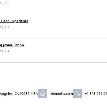
es, CA
l Dead Experience
es, CA
g Javier Limon
es, CA
 Angeles, CA 90035, USA
themintla.com
+1 323-954-9