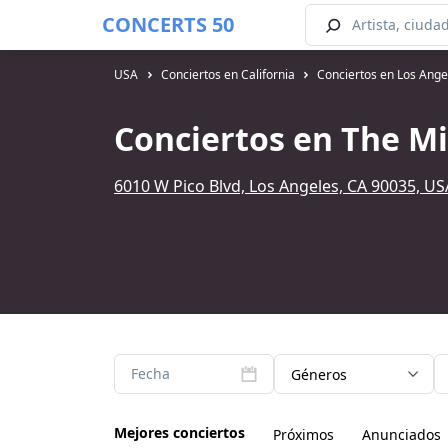
CONCERTS 50
USA
Conciertos en California
Conciertos en Los Ange
Conciertos en The Mi
6010 W Pico Blvd, Los Angeles, CA 90035, US
Fecha
Géneros
Mejores conciertos
Próximos
Anunciados