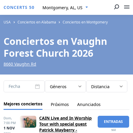
CONCERTS 50
Montgomery, AL, US
USA
Conciertos en Alabama
Conciertos en Montgomery
Conciertos en Vaughn
Forest Church 2026
8660 Vaughn Rd
Fecha
Géneros
Distancia
Mejores conciertos
Próximos
Anunciados
CAIN Live and In Worship
Dom,
ENTRADAS
7:00 PM
Tour with special guest
1 NOV
Patrick Mayberry -
$68