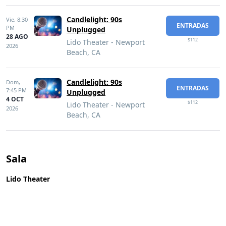
Candlelight: 90s
Vie,
8:30
ENTRADAS
PM
Unplugged
28 AGO
$112
Lido Theater - Newport
2026
Beach, CA
Candlelight: 90s
Dom,
ENTRADAS
7:45 PM
Unplugged
4 OCT
$112
Lido Theater - Newport
2026
Beach, CA
Sala
Lido Theater