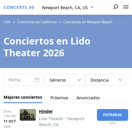
CONCERTS 50
Newport Beach, CA, US
USA
Conciertos en California
Conciertos en Newport Beach
Conciertos en Lido
Theater 2026
Fecha
Géneros
Distancia
Mejores conciertos
Próximos
Anunciados
Hinder
Dom,
ENTRADAS
7:30 PM
Lido Theater - Newport
11 OCT
$102
Beach, CA
2026