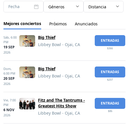
Fecha
Géneros
Distancia
Mejores conciertos
Próximos
Anunciados
Big Thief
Sáb,
6:00
ENTRADAS
PM
Libbey Bowl - Ojai, CA
19 SEP
$366
2026
Big Thief
Dom,
ENTRADAS
6:00 PM
Libbey Bowl - Ojai, CA
20 SEP
$207
2026
Fitz and The Tantrums -
Vie,
7:00
ENTRADAS
PM
Greatest Hits Show
6 NOV
$86
Libbey Bowl - Ojai, CA
2026