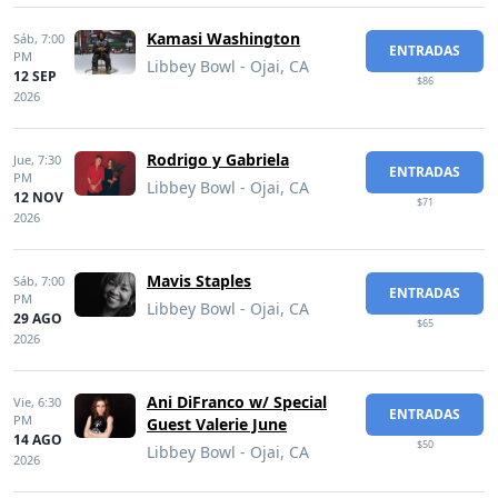
Kamasi Washington
Sáb,
7:00
ENTRADAS
PM
Libbey Bowl - Ojai, CA
12 SEP
$86
2026
Rodrigo y Gabriela
Jue,
7:30
ENTRADAS
PM
Libbey Bowl - Ojai, CA
12 NOV
$71
2026
Mavis Staples
Sáb,
7:00
ENTRADAS
PM
Libbey Bowl - Ojai, CA
29 AGO
$65
2026
Ani DiFranco w/ Special
Vie,
6:30
ENTRADAS
PM
Guest Valerie June
14 AGO
$50
Libbey Bowl - Ojai, CA
2026