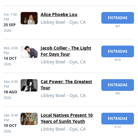
Alice Phoebe Lou
Vie,
7:00
ENTRADAS
PM
Libbey Bowl - Ojai, CA
25 SEP
$67
2026
Jacob Collier - The Light
Mié,
8:00
ENTRADAS
PM
For Days Tour
14 OCT
$559
Libbey Bowl - Ojai, CA
2026
Cat Power: The Greatest
Mar,
8:00
ENTRADAS
PM
Tour
18 AGO
$60
Libbey Bowl - Ojai, CA
2026
Local Natives Present 10
Sáb,
8:00
ENTRADAS
PM
Years of Sunlit Youth
10 OCT
$132
Libbey Bowl - Ojai, CA
2026