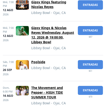
Gipsy Kings featuring
Mié,
7:00
ENTRADAS
PM
Nicolas Reyes
12 AGO
Libbey Bowl - Ojai, CA
2026
Gipsy Kings & Nicolas
Mié,
7:00
ENTRADAS
PM
Reyes Wednesday, August
12 AGO
12, 2026 @ 19:00:00,
$87
2026
Libbey Bowl
Libbey Bowl - Ojai, CA
Poolside
Sáb,
7:00
ENTRADAS
PM
Libbey Bowl - Ojai, CA
26 SEP
$51
2026
The Movement and
Dom,
ENTRADAS
6:00 PM
Pepper - HIGH TIDE
16 AGO
SUMMER TOUR
$70
2026
Libbey Bowl - Ojai, CA