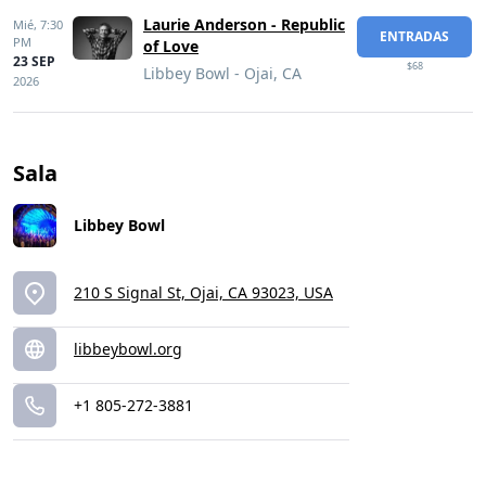
Laurie Anderson - Republic
Mié,
7:30
ENTRADAS
PM
of Love
23 SEP
$68
Libbey Bowl - Ojai, CA
2026
Sala
Libbey Bowl
210 S Signal St, Ojai, CA 93023, USA
libbeybowl.org
+1 805-272-3881