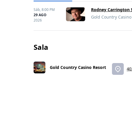
Rodney Carrington S
Sáb,
8:00 PM
29 AGO
Gold Country Casino 
2026
Sala
Gold Country Casino Resort
40