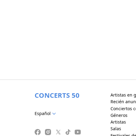
CONCERTS 50
Artistas en g
Recién anun
Conciertos c
Español
Géneros
Artistas
Salas
Festivales d