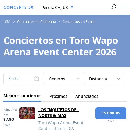
CONCERTS 50
Perris, CA, US
USA
Conciertos en California
Conciertos en Perris
Conciertos en Toro Wapo
Arena Event Center 2026
Fecha
Géneros
Distancia
Mejores conciertos
Próximos
Anunciados
LOS INQUIETOS DEL
Sáb,
2:00
ENTRADAS
PM
NORTE & MAS
8 AGO
$127
Toro Wapo Arena Event
2026
Center - Perris, CA