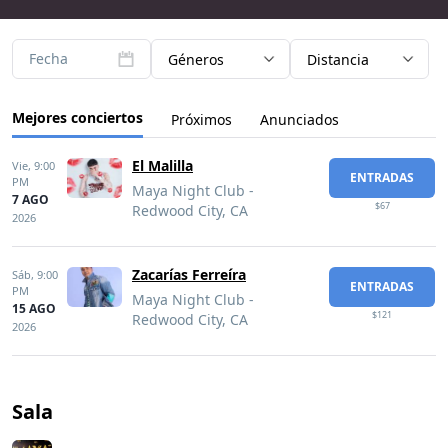
Fecha
Géneros
Distancia
Mejores conciertos
Próximos
Anunciados
El Malilla
Vie,
9:00
ENTRADAS
PM
Maya Night Club -
7 AGO
$67
Redwood City, CA
2026
Zacarías Ferreíra
Sáb,
9:00
ENTRADAS
PM
Maya Night Club -
15 AGO
$121
Redwood City, CA
2026
Sala