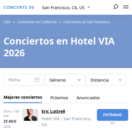
CONCERTS 50
San Francisco, CA, US
USA
Conciertos en California
Conciertos en San Francisco
Conciertos en Hotel VIA
2026
Fecha
Géneros
Distancia
Mejores conciertos
Próximos
Anunciados
Eric Luttrell
Dom,
1:00
ENTRADAS
PM
Hotel VIA - San Francisco,
23 AGO
$52
CA
2026