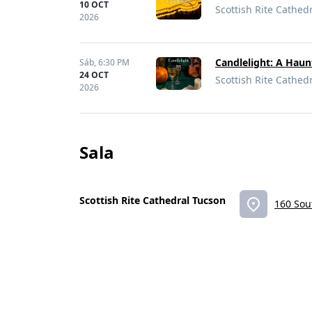
10 OCT
Scottish Rite Cathed
2026
Candlelight: A Haun
Sáb,
6:30 PM
24 OCT
Scottish Rite Cathed
2026
Sala
Scottish Rite Cathedral Tucson
160 Sou