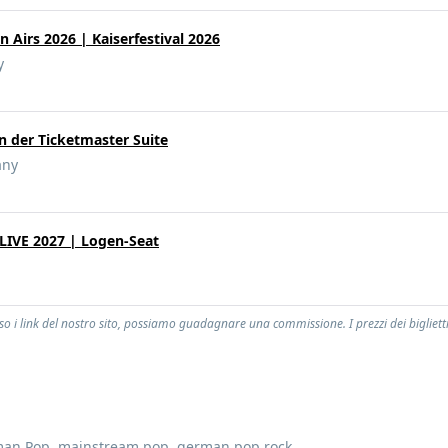
Airs 2026 | Kaiserfestival 2026
y
n der Ticketmaster Suite
any
IVE 2027 | Logen-Seat
 i link del nostro sito, possiamo guadagnare una commissione. I prezzi dei biglietti, 
man Pop
,
mainstream pop
,
german pop rock