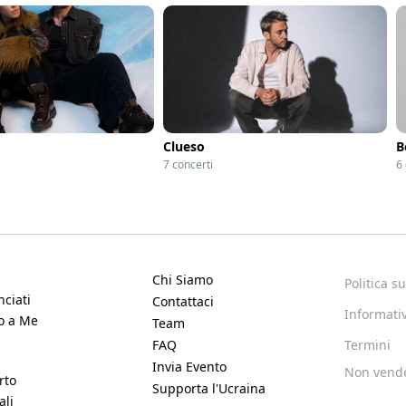
Clueso
B
7 concerti
6 
Chi Siamo
Politica s
ciati
Contattaci
Informativ
no a Me
Team
FAQ
Termini
Invia Evento
Non vende
rto
Supporta l'Ucraina
ali