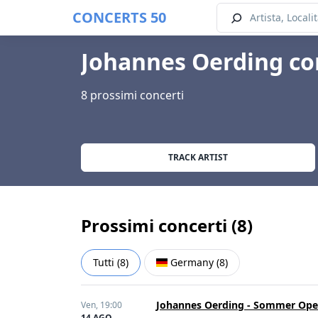
CONCERTS 50
Johannes Oerding co
8 prossimi concerti
TRACK ARTIST
Prossimi concerti (
8
)
Tutti
(
8
)
Germany
(
8
)
Johannes Oerding - Sommer Open
Ven,
19:00
14 AGO