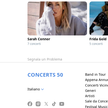
Sarah Connor
Frida Gold
7 concerti
5 concerti
Segnala un Problema
CONCERTS 50
Band in Tour
Appena Annun
Concerti Vici
Italiano
Generi
Artisti
Sale da Conce
Festival Music