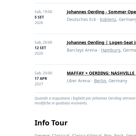
Johannes Oerding - Sommer Open 
Sab,
19:00
5 SET
Deutsches Eck -
Koblenz
, German
2026
Johannes Oerding | Logen-Seat i
Sab,
20:00
12 SET
Barclays Arena -
Hamburg
, Germ
2026
MAFFAY + OERDING: NASHVILLE L
Sab,
20:00
17 APR
Uber Arena -
Berlin
, Germany
2027
Quando si acquistano i biglietti per Johannes Oerding attraverso
modifiche in qualsiasi momento.
Info Tour
Genere:
Classical
,
Classical/Vocal
,
Pop
,
Rock
,
Ger