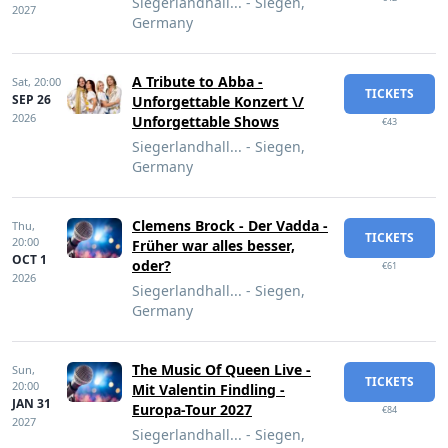
Siegerlandhall... - Siegen,
2027
Germany
A Tribute to Abba -
Sat,
20:00
TICKETS
SEP 26
Unforgettable Konzert \/
2026
Unforgettable Shows
€43
Siegerlandhall... - Siegen,
Germany
Clemens Brock - Der Vadda -
Thu,
TICKETS
20:00
Früher war alles besser,
OCT 1
oder?
€61
2026
Siegerlandhall... - Siegen,
Germany
The Music Of Queen Live -
Sun,
TICKETS
20:00
Mit Valentin Findling -
JAN 31
Europa-Tour 2027
€84
2027
Siegerlandhall... - Siegen,