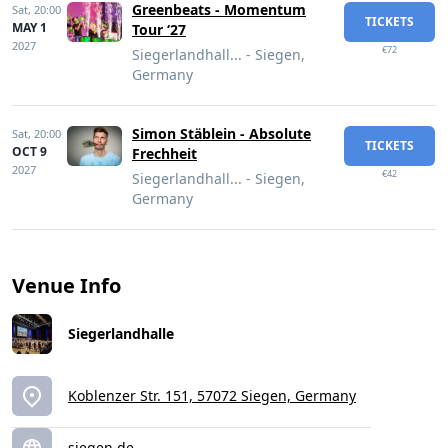
Greenbeats - Momentum
Sat,
20:00
TICKETS
MAY 1
Tour ‘27
2027
€72
Siegerlandhall... - Siegen,
Germany
Simon Stäblein - Absolute
Sat,
20:00
TICKETS
OCT 9
Frechheit
2027
€42
Siegerlandhall... - Siegen,
Germany
Venue Info
Siegerlandhalle
Koblenzer Str. 151, 57072 Siegen, Germany
siegen.de