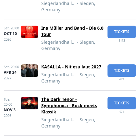
Siegerlandhall... - Siegen,
Germany
Ina Müller und Band - Die 6.0
Sat,
20:00
TICKETS
OCT 10
Tour
2026
€113
Siegerlandhall... - Siegen,
Germany
KASALLA - Nit esu laut 2027
Sat,
20:00
TICKETS
APR 24
Siegerlandhall... - Siegen,
2027
€73
Germany
The Dark Tenor -
Tue,
TICKETS
20:00
Symphonica - Rock meets
NOV 3
Klassik
€71
2026
Siegerlandhall... - Siegen,
Germany