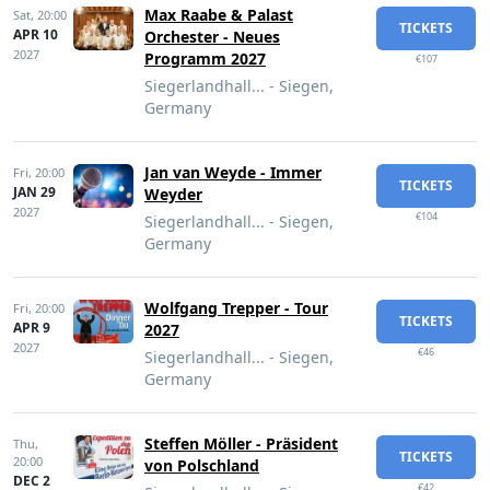
Max Raabe & Palast
Sat,
20:00
TICKETS
APR 10
Orchester - Neues
2027
Programm 2027
€107
Siegerlandhall... - Siegen,
Germany
Jan van Weyde - Immer
Fri,
20:00
TICKETS
JAN 29
Weyder
2027
€104
Siegerlandhall... - Siegen,
Germany
Wolfgang Trepper - Tour
Fri,
20:00
TICKETS
APR 9
2027
2027
€46
Siegerlandhall... - Siegen,
Germany
Steffen Möller - Präsident
Thu,
TICKETS
20:00
von Polschland
DEC 2
€42