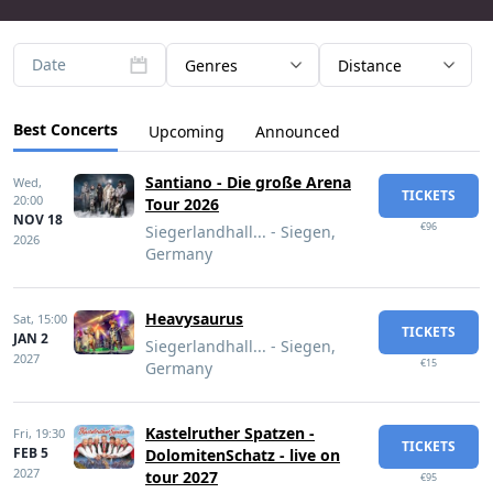
Date
Genres
Distance
Best Concerts
Upcoming
Announced
Santiano - Die große Arena
Wed,
TICKETS
20:00
Tour 2026
NOV 18
€96
Siegerlandhall... - Siegen,
2026
Germany
Heavysaurus
Sat,
15:00
TICKETS
JAN 2
Siegerlandhall... - Siegen,
2027
€15
Germany
Kastelruther Spatzen -
Fri,
19:30
TICKETS
FEB 5
DolomitenSchatz - live on
2027
tour 2027
€95