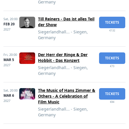
Germany
Till Reiners - Das ist alles Teil
Sat,
20:00
TICKETS
FEB 20
der Show
2027
€132
Siegerlandhall... - Siegen,
Germany
Der Herr der Ringe & Der
Fri,
20:00
TICKETS
MAR 5
Hobbit - Das Konzert
2027
€73
Siegerlandhall... - Siegen,
Germany
The Music of Hans Zimmer &
Sat,
20:00
TICKETS
MAR 6
Others - A Celebration of
2027
Film Music
€84
Siegerlandhall... - Siegen,
Germany