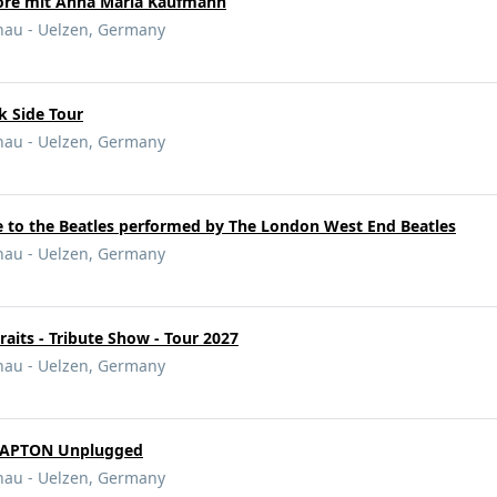
nöre mit Anna Maria Kaufmann
nau - Uelzen, Germany
k Side Tour
nau - Uelzen, Germany
te to the Beatles performed by The London West End Beatles
nau - Uelzen, Germany
raits - Tribute Show - Tour 2027
nau - Uelzen, Germany
CLAPTON Unplugged
nau - Uelzen, Germany