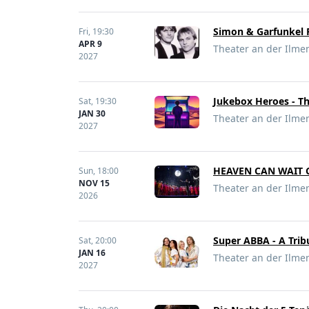
Simon & Garfunkel R
Fri,
19:30
APR 9
Theater an der Ilme
2027
Jukebox Heroes - T
Sat,
19:30
JAN 30
Theater an der Ilme
2027
HEAVEN CAN WAIT 
Sun,
18:00
NOV 15
Theater an der Ilme
2026
Super ABBA - A Trib
Sat,
20:00
JAN 16
Theater an der Ilme
2027