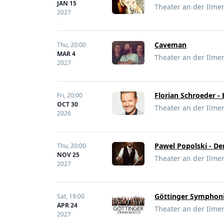
JAN 15
Theater an der Ilme
2027
Caveman
Thu,
20:00
MAR 4
Theater an der Ilme
2027
Florian Schroeder - 
Fri,
20:00
OCT 30
Theater an der Ilme
2026
Pawel Popolski - De
Thu,
20:00
NOV 25
Theater an der Ilme
2027
Göttinger Symphoni
Sat,
19:00
APR 24
Theater an der Ilme
2027