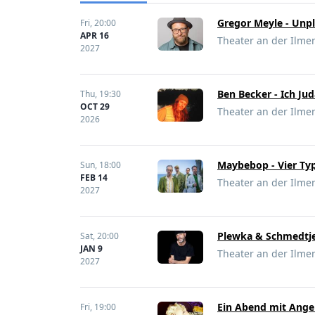
Gregor Meyle - Un
Fri,
20:00
APR 16
Theater an der Ilme
2027
Ben Becker - Ich Ju
Thu,
19:30
OCT 29
Theater an der Ilme
2026
Maybebop - Vier Typ
Sun,
18:00
FEB 14
Theater an der Ilme
2027
Plewka & Schmedtje
Sat,
20:00
JAN 9
Theater an der Ilme
2027
Ein Abend mit Angel
Fri,
19:00