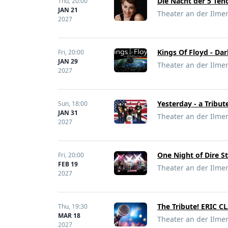
Die Nacht der 5 Te
Thu,
20:00
JAN 21
Theater an der Ilme
2027
Kings Of Floyd - Dar
Fri,
20:00
JAN 29
Theater an der Ilme
2027
Yesterday - a Tribu
Sun,
18:00
JAN 31
Theater an der Ilme
2027
One Night of Dire St
Fri,
20:00
FEB 19
Theater an der Ilme
2027
The Tribute! ERIC 
Thu,
19:30
MAR 18
Theater an der Ilme
2027