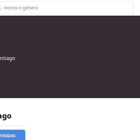
antiago
ago
NTRADAS