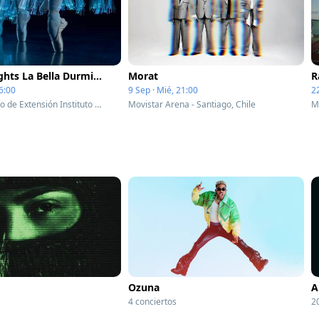
Ballet of Lights La Bella Durmiente en un espectáculo deslumbrante
Morat
R
6:00
9 Sep · Mié, 21:00
2
CEINA - Centro de Extensión Instituto Nacional - Santiago, Chile
Movistar Arena - Santiago, Chile
M
Ozuna
A
4 conciertos
2