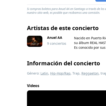
Si compras boletos para Anuel AA en Santiago a través de los 
nuestro sitio web, es posible que recibamos una comisión.
Artistas de este concierto
Anuel AA
Nacido en Puerto Ric
su álbum REAL HASTA
9 conciertos
Es conocido por sus
Información del concierto
Género:
Latin
,
Hip-Hop/Rap
, Trap,
Reggaeton
, tr
Videos