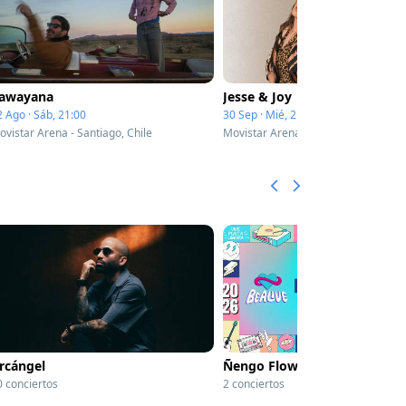
awayana
Jesse & Joy
2 Ago · Sáb, 21:00
30 Sep · Mié, 21:00
ovistar Arena - Santiago, Chile
Movistar Arena - Santiago, Chile
rcángel
Ñengo Flow
0 conciertos
2 conciertos