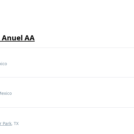
e Anuel AA
xico
Mexico
r Park
, TX