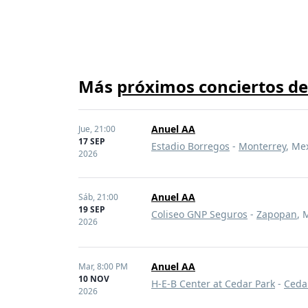
Más
próximos conciertos d
Anuel AA
Jue,
21:00
17 SEP
Estadio Borregos
-
Monterrey
, Me
2026
Anuel AA
Sáb,
21:00
19 SEP
Coliseo GNP Seguros
-
Zapopan
, 
2026
Anuel AA
Mar,
8:00 PM
10 NOV
H-E-B Center at Cedar Park
-
Ceda
2026