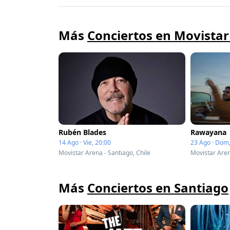
Más
Conciertos en Movista
Rubén Blades
Rawayana
14 Ago · Vie, 20:00
23 Ago · Dom,
Movistar Arena - Santiago, Chile
Movistar Aren
Más
Conciertos en Santiago