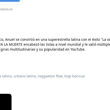
enlaces en
o, Anuel se convirtió en una superestrella latina con el éxito "La 
 LA MUERTE encabezó las listas a nivel mundial y le valió múltipl
 giras multitudinarias y su popularidad en YouTube.
ap latino, urbano latino, reggaeton flow, trap boricua