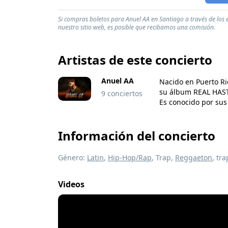
Si compras boletos para Anuel AA en Santiago a través de los 
nuestro sitio web, es posible que recibamos una comisión.
Artistas de este concierto
Anuel AA
Nacido en Puerto Ric
su álbum REAL HASTA
9 conciertos
Es conocido por sus
Información del concierto
Género:
Latin
,
Hip-Hop/Rap
, Trap,
Reggaeton
, tr
Videos