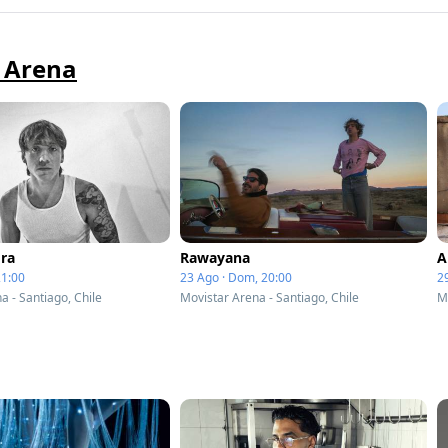
r Arena
ra
Rawayana
A
21:00
23 Ago · Dom, 20:00
2
a - Santiago, Chile
Movistar Arena - Santiago, Chile
M