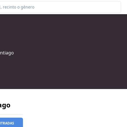
antiago
ago
NTRADAS