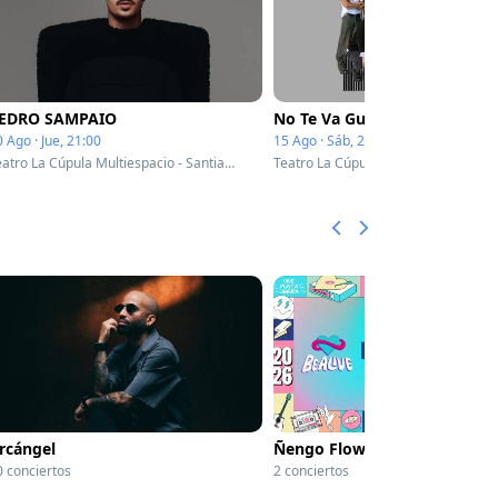
EDRO SAMPAIO
No Te Va Gustar
 Ago · Jue, 21:00
15 Ago · Sáb, 20:00
Teatro La Cúpula Multiespacio - Santiago, Chile
rcángel
Ñengo Flow
0 conciertos
2 conciertos