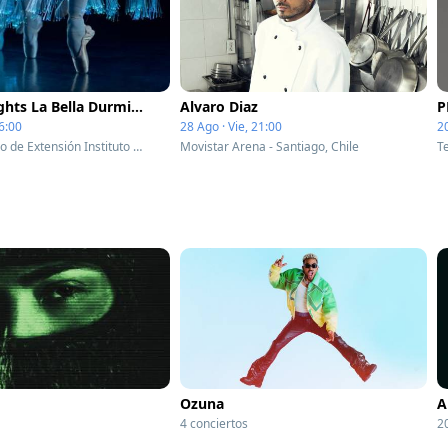
Ballet of Lights La Bella Durmiente en un espectáculo deslumbrante
Alvaro Diaz
P
6:00
28 Ago · Vie, 21:00
20
CEINA - Centro de Extensión Instituto Nacional - Santiago, Chile
Movistar Arena - Santiago, Chile
Ozuna
A
4 conciertos
2