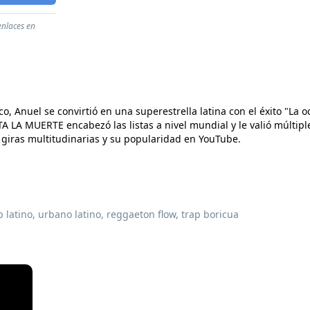
enlaces en
o, Anuel se convirtió en una superestrella latina con el éxito "La 
 LA MUERTE encabezó las listas a nivel mundial y le valió múltipl
 giras multitudinarias y su popularidad en YouTube.
ap latino, urbano latino, reggaeton flow, trap boricua