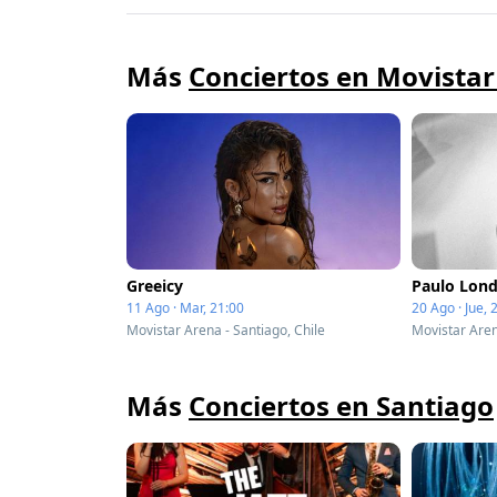
Más
Conciertos en Movista
Greeicy
Paulo Lond
11 Ago · Mar, 21:00
20 Ago · Jue, 
Movistar Arena - Santiago, Chile
Movistar Aren
Más
Conciertos en Santiago