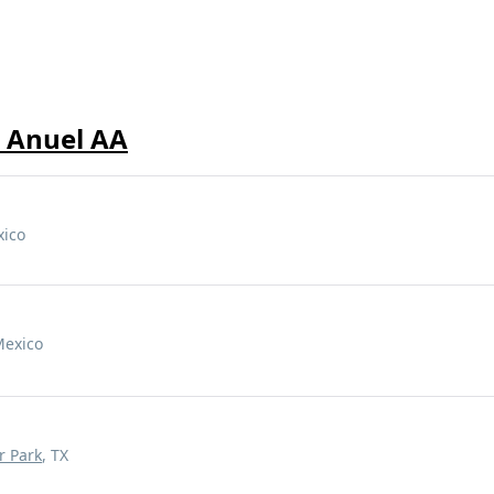
e Anuel AA
xico
Mexico
r Park
, TX