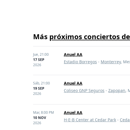
Más
próximos conciertos d
Anuel AA
Jue,
21:00
17 SEP
Estadio Borregos
-
Monterrey
, Me
2026
Anuel AA
Sáb,
21:00
19 SEP
Coliseo GNP Seguros
-
Zapopan
, 
2026
Anuel AA
Mar,
8:00 PM
10 NOV
H-E-B Center at Cedar Park
-
Ceda
2026