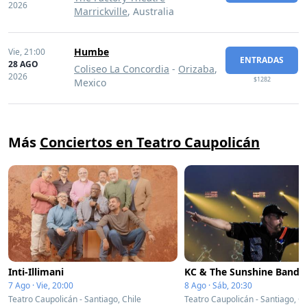
2026
Marrickville
, Australia
Humbe
Vie,
21:00
ENTRADAS
28 AGO
Coliseo La Concordia
-
Orizaba
,
2026
$1282
Mexico
Más
Conciertos en Teatro Caupolicán
Inti-Illimani
KC & The Sunshine Band
7 Ago · Vie, 20:00
8 Ago · Sáb, 20:30
Teatro Caupolicán - Santiago, Chile
Teatro Caupolicán - Santiago, Ch