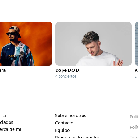
era
Dope D.O.D.
A
4 conciertos
2
ira
Sobre nosotros
Polí
ciados
Contacto
Polí
erca de mí
Equipo
Preguntas frecuentes
Tér