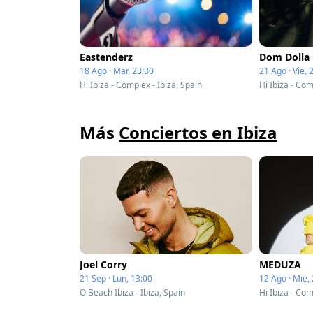
Eastenderz
Dom Dolla
18 Ago · Mar, 23:30
21 Ago · Vie, 
Hi Ibiza - Complex - Ibiza, Spain
Hi Ibiza - Com
Más
Conciertos en Ibiza
Joel Corry
MEDUZA
21 Sep · Lun, 13:00
12 Ago · Mié,
O Beach Ibiza - Ibiza, Spain
Hi Ibiza - Com