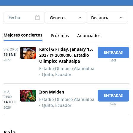
Fecha
Géneros
Distancia
Mejores conciertos
Próximos
Anunciados
Karol G Friday, January 15,
Vie,
20:00
ENTRADAS
15 ENE
2027 @ 20:00:00, Estadio
2027
Olimpico Atahualpa
$905
Estadio Olimpico Atahualpa
- Quito, Ecuador
Iron Maiden
Mié,
ENTRADAS
21:00
Estadio Olimpico Atahualpa
14 OCT
$320
- Quito, Ecuador
2026
Sala