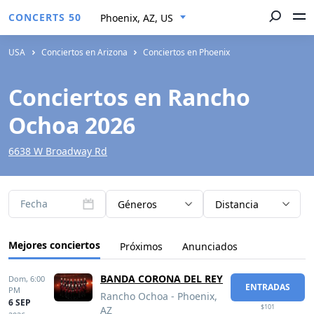
CONCERTS 50
Phoenix, AZ, US
USA
Conciertos en Arizona
Conciertos en Phoenix
Conciertos en Rancho
Ochoa 2026
6638 W Broadway Rd
Fecha
Géneros
Distancia
Mejores conciertos
Próximos
Anunciados
BANDA CORONA DEL REY
Dom,
6:00
ENTRADAS
PM
Rancho Ochoa - Phoenix,
6 SEP
$101
AZ