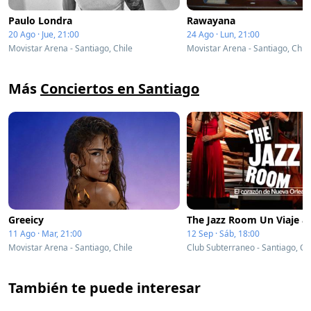
Paulo Londra
Rawayana
20 Ago · Jue, 21:00
24 Ago · Lun, 21:00
Movistar Arena - Santiago, Chile
Movistar Arena - Santiago, Chile
Más
Conciertos en Santiago
Greeicy
11 Ago · Mar, 21:00
12 Sep · Sáb, 18:00
Movistar Arena - Santiago, Chile
Club Subterraneo - Santiago, Ch
También te puede interesar